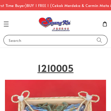
st Time Buyer)
BUY 1 FREE 1 (Cekak Merdeka & Cermin Mata 
Search
1210005