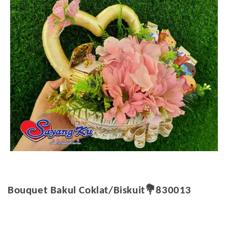
💐
Bouquet Bakul Coklat/Biskuit
830013