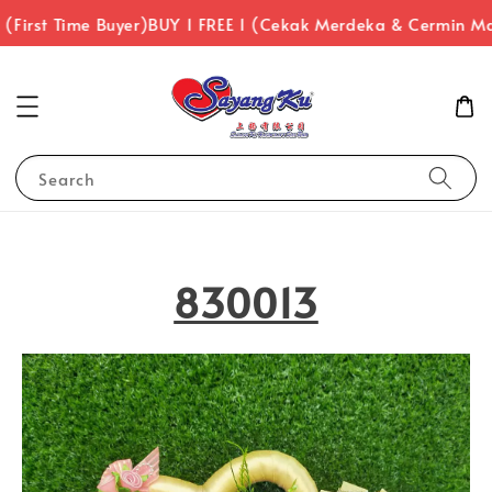
First Time Buyer)
BUY 1 FREE 1 (Cekak Merdeka & Cermin Ma
Search
830013