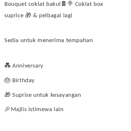
🍫🍭
Bouquet coklat bakul
Coklat box
🎁
suprice
& pelbagai lagi
Sedia untuk menerima tempahan
💑
Anniversary
🎂
Birthday
🎁
Suprise untuk kesayangan
🎉
Majlis istimewa lain