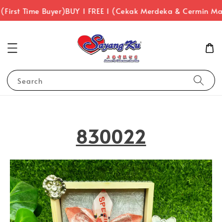
irst Time Buyer)
BUY 1 FREE 1 (Cekak Merdeka & Cermin Mat
Search
830022