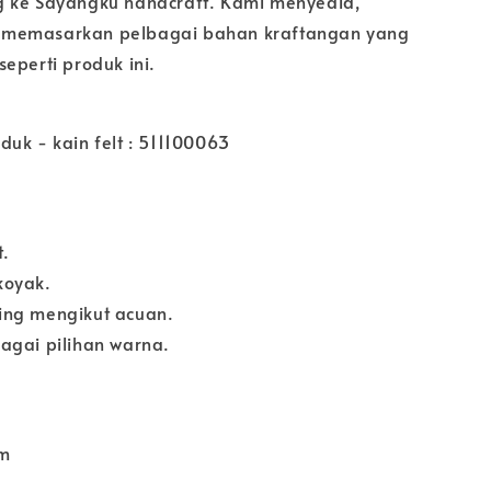
 ke Sayangku handcraft. Kami menyedia,
memasarkan pelbagai bahan kraftangan yang
eperti produk ini.
uk - kain felt : 511100063
t.
koyak.
ing mengikut acuan.
agai pilihan warna.
cm