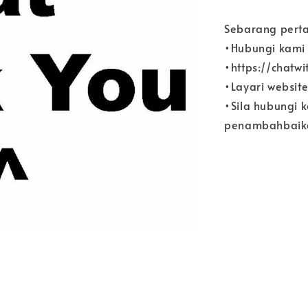
Sebarang perta
•Hubungi kami
•https://chatw
•Layari websit
•Sila hubungi 
penambahbaika