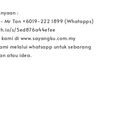
nyaan :
 - Mr Tan +6019-222 1899 (Whatapps)
ith.io/s/5ed876a44efee
e kami di www.sayangku.com.my
kami melalui whatsapp untuk sebarang
n atau idea.