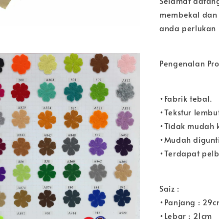
Selamat datang
membekal dan 
anda perlukan s
Pengenalan Prod
•Fabrik tebal.
•Tekstur lembu
•Tidak mudah 
•Mudah digunt
•Terdapat pelb
Saiz :
•Panjang : 29
•Lebar : 21cm