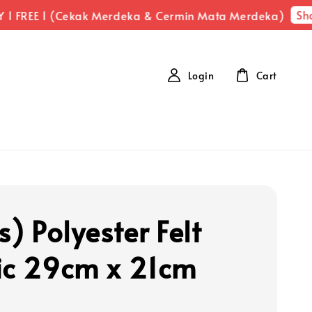
Shop
1 FREE 1 (Cekak Merdeka & Cermin Mata Merdeka)
Login
Cart
s) Polyester Felt
ic 29cm x 21cm