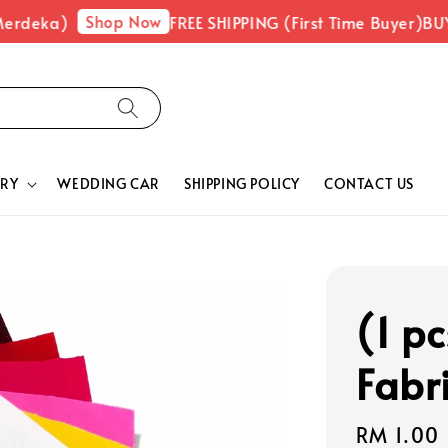
Shop Now
rdeka)
FREE SHIPPING (First Time Buyer)
BUY 
RY
WEDDING CAR
SHIPPING POLICY
CONTACT US
(1 pc
Fabr
Regular
RM 1.00