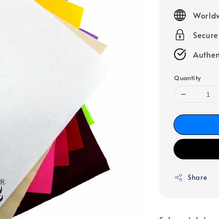
price
Worldw
Secur
Authen
Quantity
Share