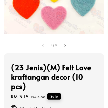
1
/
9
(23 Jenis)(M) Felt Love
kraftangan decor (10
pcs)
Sale
RM 3.15
Regular
Sale
RM 3.50
price
price
Worldwide shipping