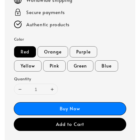
Secure payments
Authentic products
Color
Red
Orange
Purple
Yellow
Pink
Green
Blue
Quantity
Buy Now
Add to Cart