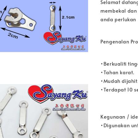
Selamat datang
membekal dan 
anda perlukan s
Pengenalan Pro
•Berkualiti ting
•Tahan karat.
•Mudah dijahit
•Terdapat 10 s
Kegunaan / ide
•Digunakan unt