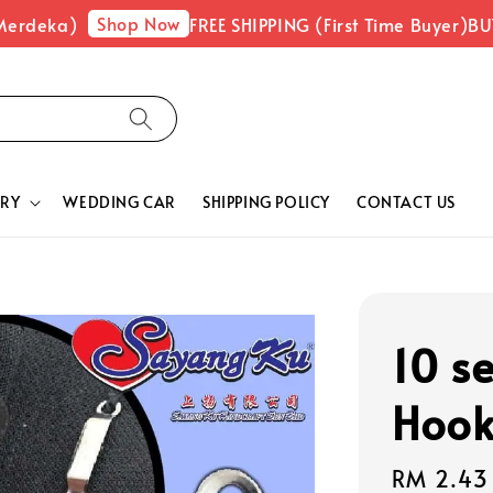
Shop Now
erdeka)
FREE SHIPPING (First Time Buyer)
BUY 
RY
WEDDING CAR
SHIPPING POLICY
CONTACT US
10 s
Hook
Sale
RM 2.43