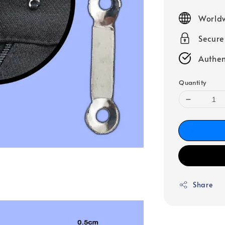
price
Worldw
Secur
Authen
Quantity
Share