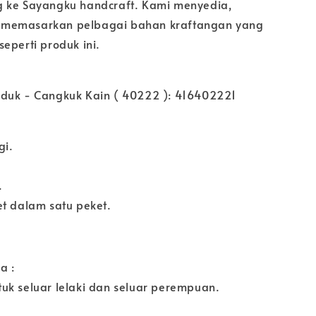
 ke Sayangku handcraft. Kami menyedia,
memasarkan pelbagai bahan kraftangan yang
eperti produk ini.
duk - Cangkuk Kain ( 40222 ): 416402221
gi.
.
et dalam satu peket.
a :
uk seluar lelaki dan seluar perempuan.