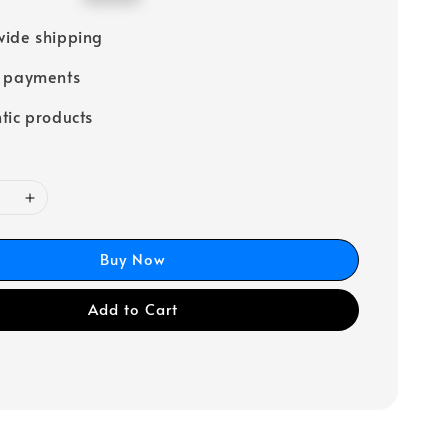
price
ide shipping
e payments
tic products
Buy Now
Add to Cart