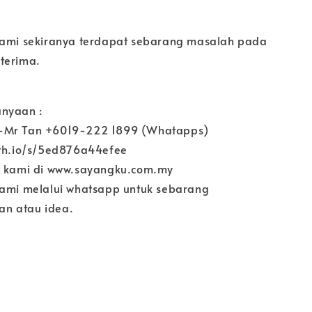
kami sekiranya terdapat sebarang masalah pada
terima.
nyaan :
-Mr Tan +6019-222 1899 (Whatapps)
ith.io/s/5ed876a44efee
e kami di www.sayangku.com.my
kami melalui whatsapp untuk sebarang
n atau idea.