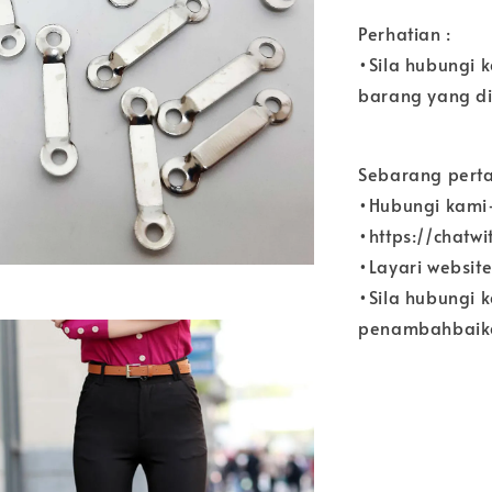
Perhatian :
•Sila hubungi 
barang yang di
Sebarang perta
•Hubungi kami
•https://chatw
•Layari websit
•Sila hubungi 
penambahbaika