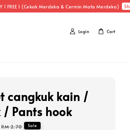
Sho
1 FREE 1 (Cekak Merdeka & Cermin Mata Merdeka)
Login
Cart
et cangkuk kain /
 / Pants hook
Regular
Sale
RM 2.70