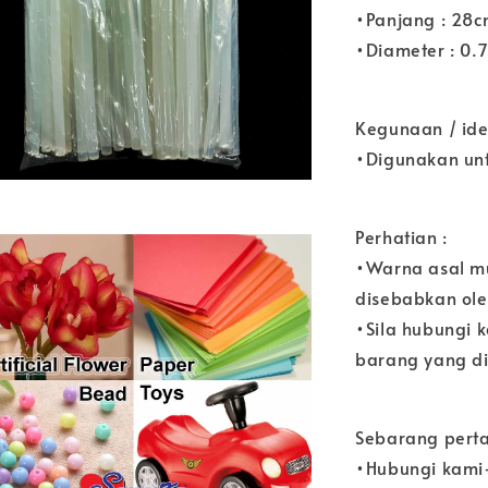
•Panjang : 28
•Diameter : 0.
Kegunaan / ide
•Digunakan unt
Perhatian :
•Warna asal m
disebabkan ole
•Sila hubungi 
barang yang di
Sebarang perta
•Hubungi kami