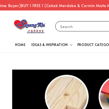
me Buyer)
BUY 1 FREE 1 (Cekak Merdeka & Cermin Mata Me
Search
HOME
IDEAS & INSPIRATION
PRODUCT CATEGO