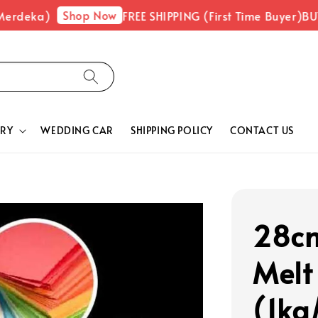
Shop Now
rdeka)
FREE SHIPPING (First Time Buyer)
BUY 
RY
WEDDING CAR
SHIPPING POLICY
CONTACT US
28cm
Melt
(1kg