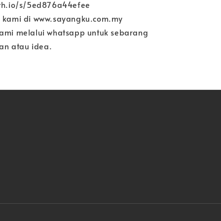
ith.io/s/5ed876a44efee
e kami di www.sayangku.com.my
kami melalui whatsapp untuk sebarang
n atau idea.