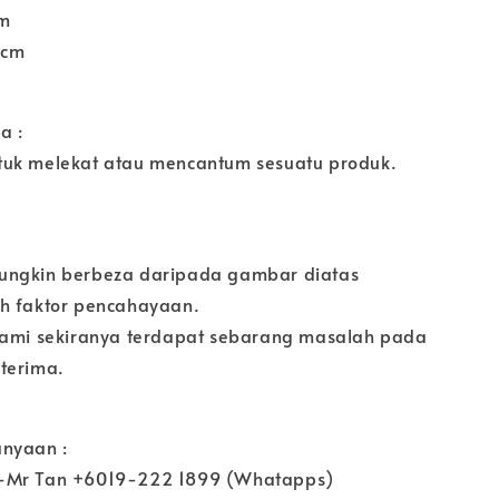
cm
7cm
a :
uk melekat atau mencantum sesuatu produk.
ungkin berbeza daripada gambar diatas
h faktor pencahayaan.
kami sekiranya terdapat sebarang masalah pada
terima.
nyaan :
-Mr Tan +6019-222 1899 (Whatapps)