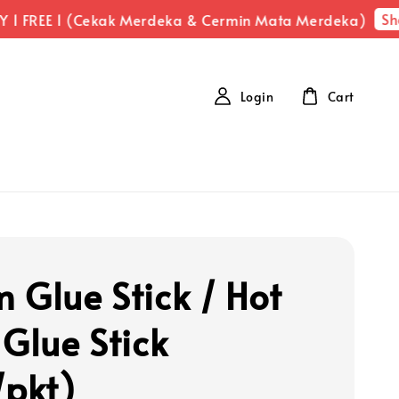
Shop
1 FREE 1 (Cekak Merdeka & Cermin Mata Merdeka)
Login
Cart
 Glue Stick / Hot
 Glue Stick
/pkt)