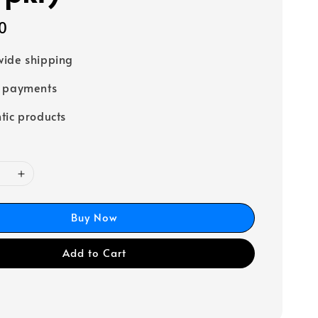
0
ide shipping
e payments
tic products
Buy Now
Add to Cart