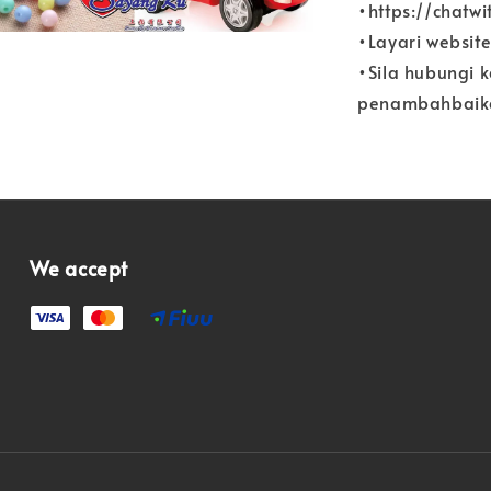
•https://chatw
•Layari websit
•Sila hubungi 
penambahbaika
We accept