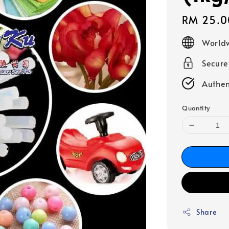
Regular
RM 25.0
price
Worldw
Secur
Authen
Quantity
Share