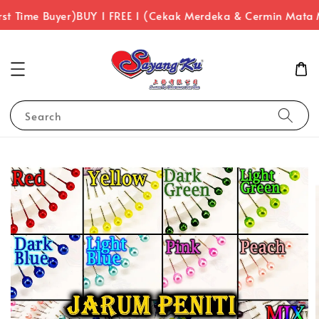
st Time Buyer)
BUY 1 FREE 1 (Cekak Merdeka & Cermin Mata 
Search