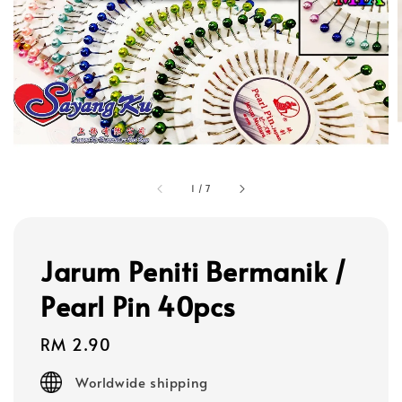
1
/
7
Jarum Peniti Bermanik /
Pearl Pin 40pcs
Regular
RM 2.90
price
Worldwide shipping