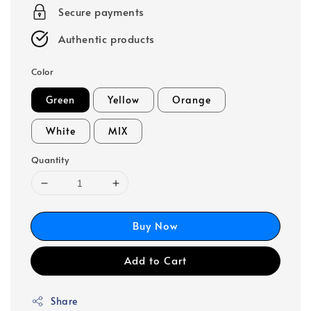
Secure payments
Authentic products
Color
Green
Yellow
Orange
White
MIX
Quantity
Buy Now
Add to Cart
Share