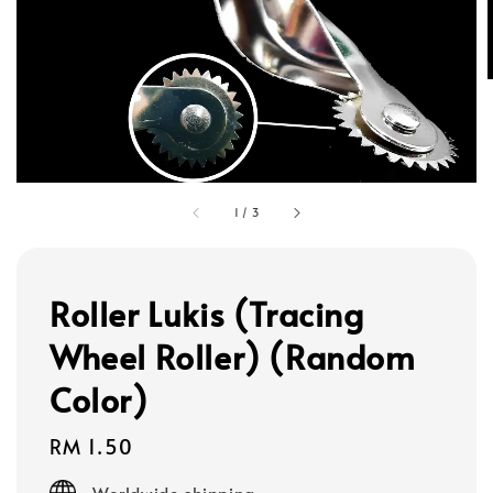
1
/
3
Roller Lukis (Tracing
Wheel Roller) (Random
Color)
Regular
RM 1.50
price
Worldwide shipping