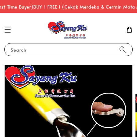
st Time Buyer)
BUY 1 FREE 1 (Cekak Merdeka & Cermin Mata 
Search